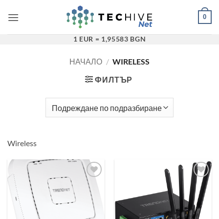
Преминаване
0
към
съдържанието
1 EUR = 1,95583 BGN
НАЧАЛО
/
WIRELESS
ФИЛТЪР
Wireless
Добави в
Добави в
„Любими“
„Любими“