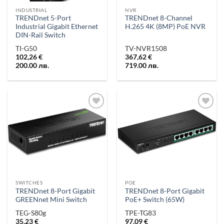
INDUSTRIAL
NVR
TRENDnet 5-Port
TRENDnet 8-Channel
Industrial Gigabit Ethernet
H.265 4K (8MP) PoE NVR
DIN-Rail Switch
TI-G50
TV-NVR1508
102,26
€
367,62
€
200.00
лв.
719.00
лв.
Добави в
Добави в
„Любими“
„Любими“
SWITCHES
POE
TRENDnet 8-Port Gigabit
TRENDnet 8-Port Gigabit
GREENnet Mini Switch
PoE+ Switch (65W)
TEG-S80g
TPE-TG83
35,23
€
97,09
€