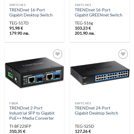
SWITCHES
SWITCHES
TRENDnet 16-Port
TRENDnet 16-Port
Gigabit Desktop Switch
Gigabit GREENnet Switch
TEG-S17D
TEG-S16g
91,98
€
103,23
€
179.90
лв.
201.90
лв.
Добави в
Добави в
„Любими“
„Любими“
FIBER
SWITCHES
TRENDnet 2-Port
TRENDnet 24-Port
Industrial SFP to Gigabit
Gigabit Desktop Switch
PoE++ Media Converter
TI-BF22SFP
TEG-S25D
310,35
€
127,26
€