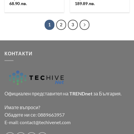
68.90
лв.
189.89
лв.
1
2
3
КОНТАКТИ
Официален представител на
TRENDnet
за България.
Имате въпроси?
Обадете ни се:
0889663957
E-mail:
contact@techivenet.com