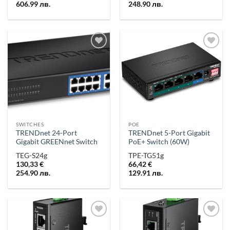
606.99
лв.
248.90
лв.
Добави в
Добави в
„Любими“
„Любими“
SWITCHES
POE
TRENDnet 24-Port
TRENDnet 5-Port Gigabit
Gigabit GREENnet Switch
PoE+ Switch (60W)
TEG-S24g
TPE-TG51g
130,33
€
66,42
€
254.90
лв.
129.91
лв.
Добави в
Добави в