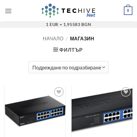
Преминаване
0
към
съдържанието
1 EUR = 1,95583 BGN
НАЧАЛО
/
МАГАЗИН
ФИЛТЪР
Добави в
Добави в
„Любими“
„Любими“