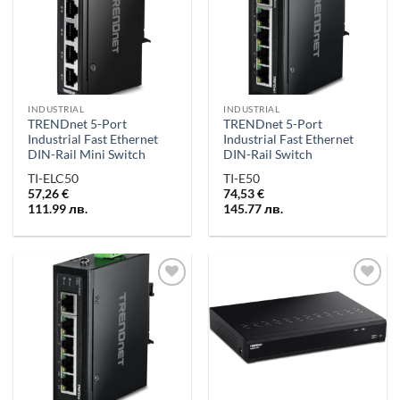
„Любими“
„Любими“
INDUSTRIAL
INDUSTRIAL
TRENDnet 5-Port
TRENDnet 5-Port
Industrial Fast Ethernet
Industrial Fast Ethernet
DIN-Rail Mini Switch
DIN-Rail Switch
TI-ELC50
TI-E50
57,26
€
74,53
€
111.99
лв.
145.77
лв.
Добави в
Добави в
„Любими“
„Любими“