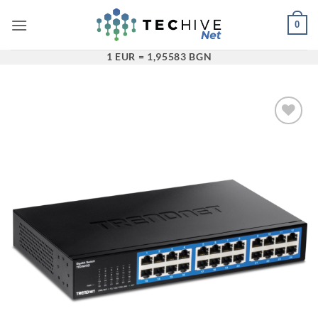
Преминаване
0
към
съдържанието
1 EUR = 1,95583 BGN
Добави в
„Любими“