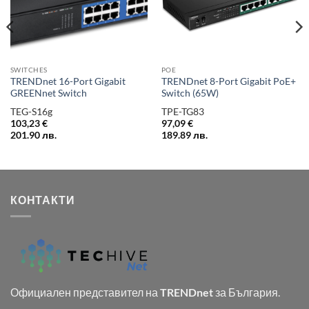
SWITCHES
POE
TRENDnet 16-Port Gigabit
TRENDnet 8-Port Gigabit PoE+
GREENnet Switch
Switch (65W)
TEG-S16g
TPE-TG83
103,23
€
97,09
€
201.90
лв.
189.89
лв.
КОНТАКТИ
Официален представител на
TRENDnet
за България.