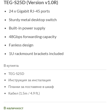
TEG-S25D (Version v1.0R)
24 x Gigabit RJ-45 ports
Sturdy metal desktop switch
Built-in power supply
48Gbps forwarding capacity
Fanless design
1U rackmount brackets included
В кутията
TEG-S25D
Инструкция за инсталация
Планки за поставяне в шкаф
Кабел (1.5m / 4.9 ft.)
В наличност