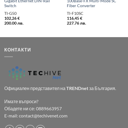
Gigabit Ethernet DIN-Rail
100Base-FX Multi-Mode SC
Switch
Fiber Converter
TI-G50
TI-F10SC
102,26
€
116,45
€
200.00
лв.
227.76
лв.
КОНТАКТИ
Официален представител на
TRENDnet
за България.
Имате въпроси?
Обадете ни се:
0889663957
E-mail:
contact@techivenet.com