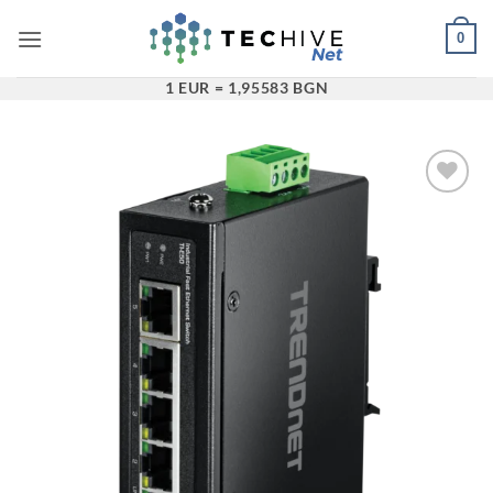
Преминаване
0
към
съдържанието
1 EUR = 1,95583 BGN
Добави в
„Любими“